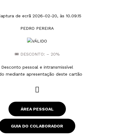
PEDRO PEREIRA
🎟 DESCONTO: – 20%
Desconto pessoal e intransmissível
ido mediante apresentação deste cartão
W
h
a
ÁREA PESSOAL
t
s
a
GUIA DO COLABORADOR
p