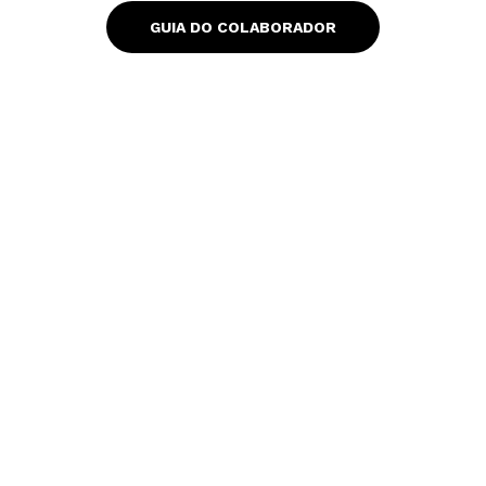
s
a
GUIA DO COLABORADOR
p
p