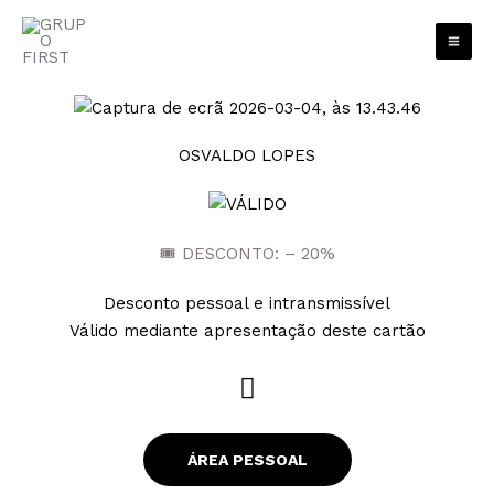
Skip
to
content
OSVALDO LOPES
🎟 DESCONTO: – 20%
Desconto pessoal e intransmissível
Válido mediante apresentação deste cartão
W
h
a
ÁREA PESSOAL
t