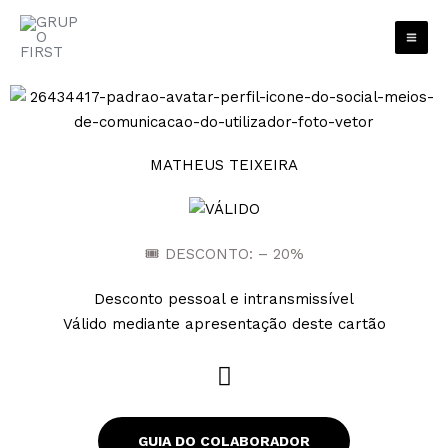
Skip
to
content
MATHEUS TEIXEIRA
🎟 DESCONTO: – 20%
Desconto pessoal e intransmissível
Válido mediante apresentação deste cartão
W
h
a
GUIA DO COLABORADOR