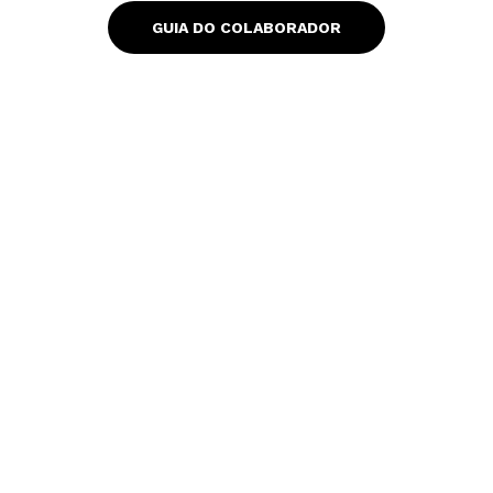
s
a
GUIA DO COLABORADOR
p
p