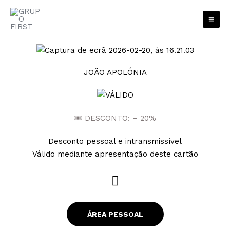
Skip
to
content
JOÃO APOLÓNIA
🎟 DESCONTO: – 20%
Desconto pessoal e intransmissível
Válido mediante apresentação deste cartão
W
h
a
ÁREA PESSOAL
t