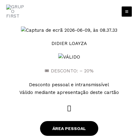
Skip
to
content
DIDIER LOAYZA
🎟 DESCONTO: – 20%
Desconto pessoal e intransmissível
Válido mediante apresentação deste cartão
W
h
a
ÁREA PESSOAL
t