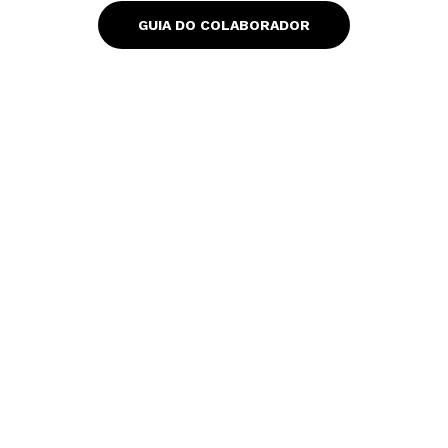
s
a
GUIA DO COLABORADOR
p
p